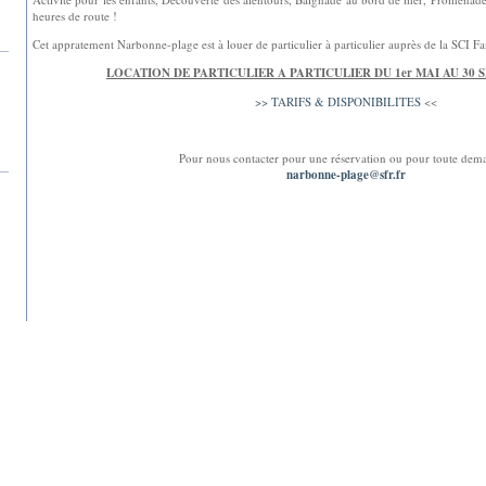
heures de route !
Cet appratement Narbonne-plage est à louer de particulier à particulier auprès de la SCI F
LOCATION DE PARTICULIER A PARTICULIER DU 1er MAI AU 30 
>> TARIFS & DISPONIBILITES
<<
Pour nous contacter pour une réservation ou pour toute dem
narbonne-plage@sfr.fr