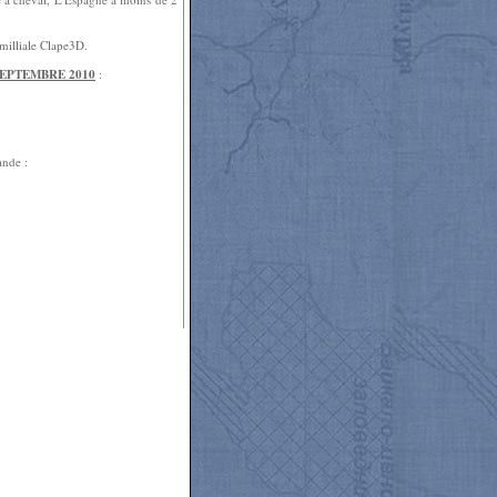
amilliale Clape3D.
SEPTEMBRE 2010
:
ande :