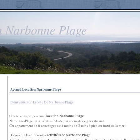
n Narbonne Plage
Accueil Location Narbonne Plage
Bienvenue Sur Le Site De Narbonne Plage
Ce site vous propose une
location Narbonne Plage
.
Narbonne-Plage est situé dans l'Aude, au coeur des vignes du sud.
Cet appartement de 6 couchages est à moins de 5 mins à pied du bord de la mer !
Découvrez les différentes
activitées de Narbonne Plage
:
Activité pour les enfants, Découverte des alentours, Baignade au bord de mer, Promenad