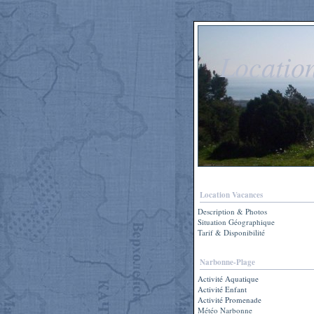
Locatio
Location Vacances
Description & Photos
Situation Géographique
Tarif & Disponibilité
Narbonne-Plage
Activité Aquatique
Activité Enfant
Activité Promenade
Météo Narbonne